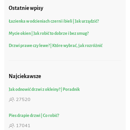
Ostatnie wpisy
Łazienka w odcieniach czerni i bieli | Jak urządzić?
Mycie okien | Jak robić to dobrze i bez smug?
Drzwi prawe czy lewe? | Które wybrać, jak rozróżnić
Najciekawsze
Jak odnowić drzwi z okleiny? | Poradnik
27520
Pies drapie drzwi | Co robić?
17041