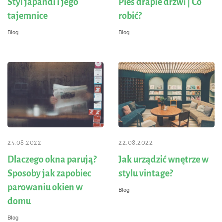
Styl japandi i jego
Pies drapie drzwi | Co
tajemnice
robić?
Blog
Blog
25.08.2022
22.08.2022
Dlaczego okna parują?
Jak urządzić wnętrze w
Sposoby jak zapobiec
stylu vintage?
parowaniu okien w
Blog
domu
Blog