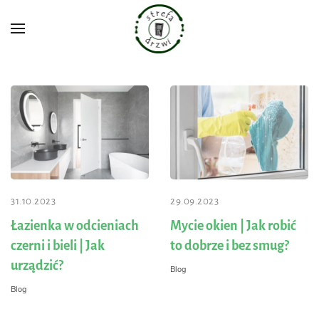
Przejdź do głównej treści
31.10.2023
29.09.2023
Łazienka w odcieniach
Mycie okien | Jak robić
czerni i bieli | Jak
to dobrze i bez smug?
urządzić?
Blog
Blog