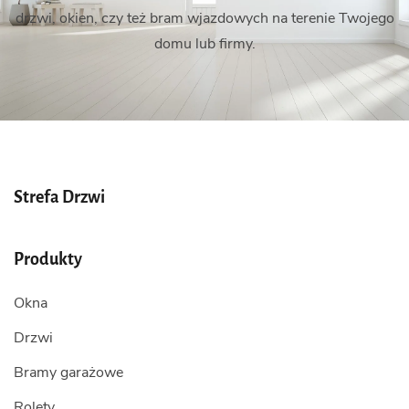
drzwi, okien, czy też bram wjazdowych na terenie Twojego
domu lub firmy.
Strefa Drzwi
Produkty
Okna
Drzwi
Bramy garażowe
Rolety