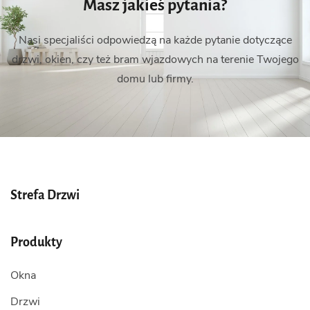
Masz jakieś pytania?
Nasi specjaliści odpowiedzą na każde pytanie dotyczące
drzwi, okien, czy też bram wjazdowych na terenie Twojego
domu lub firmy.
Strefa Drzwi
Produkty
Okna
Drzwi