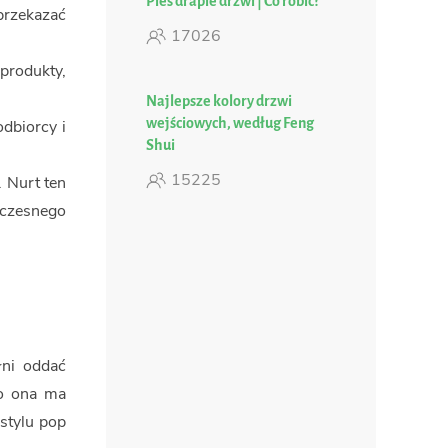
Pies drapie drzwi | Co robić?
przekazać
17026
produkty,
Najlepsze kolory drzwi
wejściowych, według Feng
dbiorcy i
Shui
15225
 Nurt ten
czesnego
ni oddać
to ona ma
stylu pop