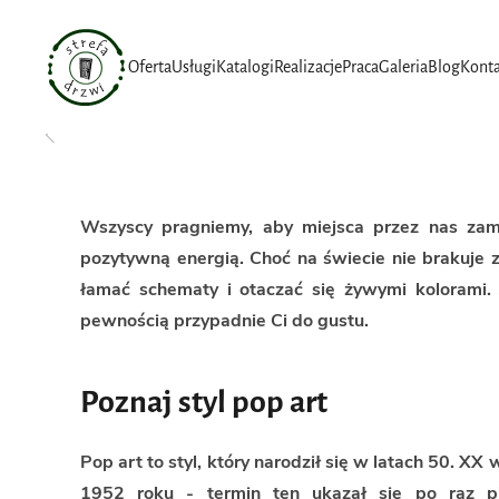
Przejdź do głównej treści
Oferta
Usługi
Katalogi
Realizacje
Praca
Galeria
Blog
Konta
Wszyscy pragniemy, aby miejsca przez nas zam
pozytywną energią. Choć na świecie nie brakuje
łamać schematy i otaczać się żywymi kolorami. J
pewnością przypadnie Ci do gustu.
Poznaj styl pop art
Pop art to styl, który narodził się w latach 50. 
1952 roku - termin ten ukazał się po raz pi