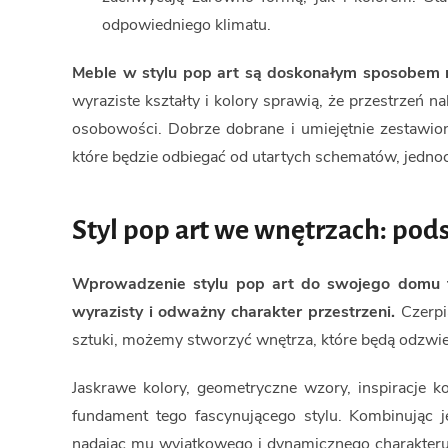
odpowiedniego klimatu.
Meble w stylu pop art są doskonałym sposobem na
wyraziste kształty i kolory sprawią, że przestrzeń 
osobowości. Dobrze dobrane i umiejętnie zestawion
które będzie odbiegać od utartych schematów, jednoc
Styl pop art we wnętrzach: p
Wprowadzenie stylu pop art do swojego domu to ś
wyrazisty i odważny charakter przestrzeni.
Czerpią
sztuki, możemy stworzyć wnętrza, które będą odzwi
Jaskrawe kolory, geometryczne wzory, inspiracje k
fundament tego fascynującego stylu. Kombinując
nadając mu wyjątkowego i dynamicznego charakteru.