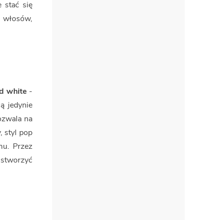
 stać się
 włosów,
d white
-
ą jedynie
ozwala na
, styl pop
mu. Przez
 stworzyć