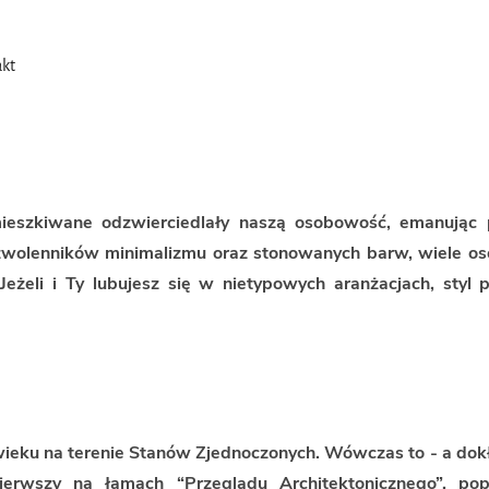
kt
Wprowadź kolory do swojego d
ieszkiwane odzwierciedlały naszą osobowość, emanując 
 zwolenników minimalizmu oraz stonowanych barw, wiele o
eżeli i Ty lubujesz się w nietypowych aranżacjach, styl 
XX wieku na terenie Stanów Zjednoczonych. Wówczas to - a dok
erwszy na łamach “Przeglądu Architektonicznego”, pop