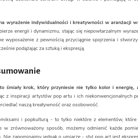
 wyrażenie indywidualności i kreatywności w aranżacji wn
nabierze energii i dynamizmu, stając się niepowtarzalnym wyra
e wyposażenie z pewnością przyciągnie spojrzenia i stworzy
ześnie podążając za sztuką i ekspresją.
odsumowanie
miały krok, który przyniesie nie tylko kolor i energię, 
c z inspiracji artystów pop artu i ich niekonwencjonalnych p
erciedlać naszą kreatywność oraz osobowość.
omiksami i popkulturą - to tylko niektóre z elementów, które
 je w zrównoważony sposób, możemy odmienić każde pomie
 Nie zapominajmy jednak o umiarze - styl pop art jest ekspre