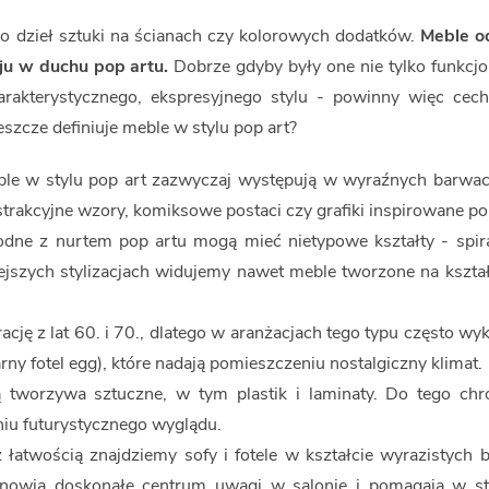
do dzieł sztuki na ścianach czy kolorowych dodatków.
Meble o
ju w duchu pop artu.
Dobrze gdyby były one nie tylko funkcjon
harakterystycznego, ekspresyjnego stylu - powinny więc cec
szcze definiuje meble w stylu pop art?
le w stylu pop art zazwyczaj występują w wyraźnych barwac
trakcyjne wzory, komiksowe postaci czy grafiki inspirowane po
dne z nurtem pop artu mogą mieć nietypowe kształty - spiral
ejszych stylizacjach widujemy nawet meble tworzone na kszta
rację z lat 60. i 70., dlatego w aranżacjach tego typu często wy
rny fotel egg), które nadają pomieszczeniu nostalgiczny klimat.
 tworzywa sztuczne, w tym plastik i laminaty. Do tego c
niu futurystycznego wyglądu.
atwością znajdziemy sofy i fotele w kształcie wyrazistych br
anowią doskonałe centrum uwagi w salonie i pomagają w s