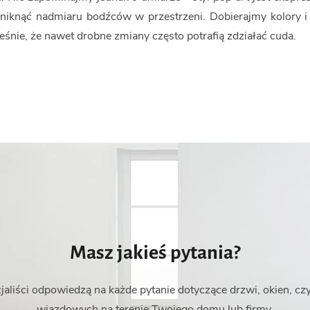
niknąć nadmiaru bodźców w przestrzeni. Dobierajmy kolory i
eśnie, że nawet drobne zmiany często potrafią zdziałać cuda.
Masz jakieś pytania?
jaliści odpowiedzą na każde pytanie dotyczące drzwi, okien, cz
wjazdowych na terenie Twojego domu lub firmy.