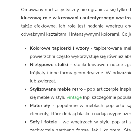
Omawiany nurt artystyczny nie ogranicza się tylko 
kluczową rolę w kreowaniu autentycznego wystro
także efektowne. Ich rolą jest nadanie wnętrzu c
odważnymi kształtami i intensywnymi kolorami. Co je
Kolorowe tapicerki i wzory
- tapicerowane meb
powierzchni często wykorzystuje się również abs
Nietypowe stoliki
- stoliki kawowe i nocne zgo
trójkąty i inne formy geometryczne. W odważni
lub zwierząt.
Stylizowane meble retro
- pop art czerpie inspi
się meble w stylu
vintage
(np. szczególnie popula
Materiały
- popularne w meblach pop artu są
elementy, które dodają blasku i nadają wyposaże
Sofy i fotele
- we wnętrzach w stylu pop art z ł
zachwycają zarówno formą, jak i kolorem. St