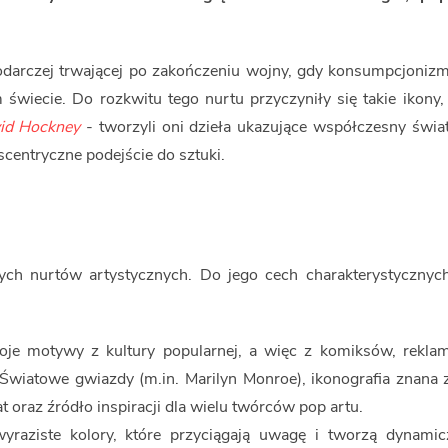
podarczej trwającej po zakończeniu wojny, gdy konsumpcjonizm 
wiecie. Do rozkwitu tego nurtu przyczyniły się takie ikony,
id Hockney
- tworzyli oni dzieła ukazujące współczesny świa
scentryczne podejście do sztuki.
nych nurtów artystycznych. Do jego cech charakterystycznych
oje motywy z kultury popularnej, a więc z komiksów, reklam
Światowe gwiazdy (m.in. Marilyn Monroe), ikonografia znana
oraz źródło inspiracji dla wielu twórców pop artu.
yraziste kolory, które przyciągają uwagę i tworzą dynamic