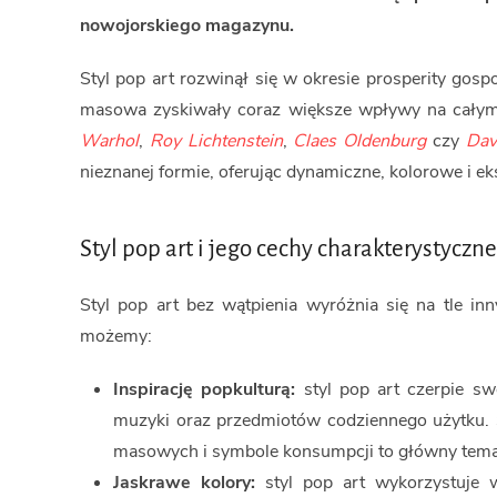
nowojorskiego magazynu.
Styl pop art rozwinął się w okresie prosperity gos
masowa zyskiwały coraz większe wpływy na całym ś
Warhol
,
Roy Lichtenstein
,
Claes Oldenburg
czy
Dav
nieznanej formie, oferując dynamiczne, kolorowe i ek
Styl pop art i jego cechy charakterystyczne
Styl pop art bez wątpienia wyróżnia się na tle in
możemy:
Inspirację popkulturą:
styl pop art czerpie sw
muzyki oraz przedmiotów codziennego użytku. 
masowych i symbole konsumpcji to główny temat 
Jaskrawe kolory:
styl pop art wykorzystuje w