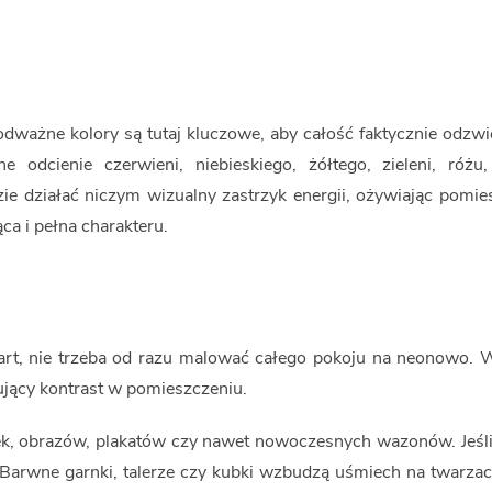
dważne kolory są tutaj kluczowe, aby całość faktycznie odzwie
dcienie czerwieni, niebieskiego, żółtego, zieleni, różu, 
 działać niczym wizualny zastrzyk energii, ożywiając pomies
ąca i pełna charakteru.
art, nie trzeba od razu malować całego pokoju na neonowo. 
ujący kontrast w pomieszczeniu.
, obrazów, plakatów czy nawet nowoczesnych wazonów. Jeśli
. Barwne garnki, talerze czy kubki wzbudzą uśmiech na twarza