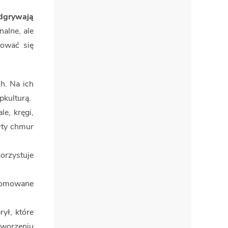
dgrywają
alne, ale
hować się
h. Na ich
pkulturą.
e, kręgi,
łty chmur
korzystuje
hromowane
ył, które
tworzeniu