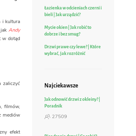
Łazienka w odcieniach czerni i
bieli | Jak urządzić?
i kultura
Mycie okien | Jak robić to
 jak
Andy
dobrze i bez smug?
t w dotąd
Drzwi prawe czy lewe? | Które
wybrać, jak rozróżnić
 zaliczyć
Najciekawsze
Jak odnowić drzwi z okleiny? |
, filmów,
Poradnik
 z mediów
27509
zny efekt