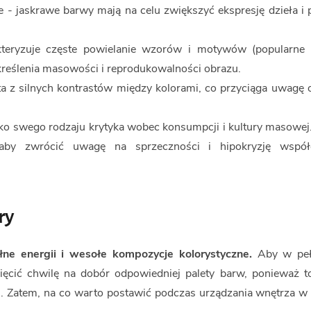
e - jaskrawe barwy mają na celu zwiększyć ekspresję dzieła i 
teryzuje częste powielanie wzorów i motywów (popularne 
kreślenia masowości i reprodukowalności obrazu.
a z silnych kontrastów między kolorami, co przyciąga uwagę o
ako swego rodzaju krytyka wobec konsumpcji i kultury masowej.
 aby zwrócić uwagę na sprzeczności i hipokryzję współ
ry
łne energii i wesołe kompozycje kolorystyczne.
Aby w peł
ięcić chwilę na dobór odpowiedniej palety barw, ponieważ 
. Zatem, na co warto postawić podczas urządzania wnętrza w 