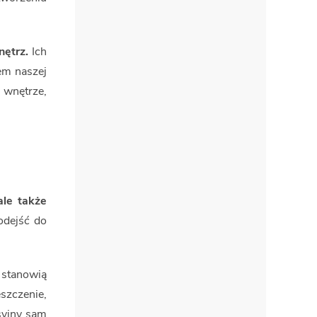
ętrz.
Ich
zem naszej
 wnętrze,
ale także
odejść do
 stanowią
szczenie,
syjny sam