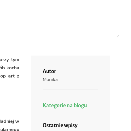
omu! | Styl pop art
przy tym
sób kocha
Autor
pop art z
Monika
Kategorie na blogu
ładniej w
Ostatnie wpisy
ularnego