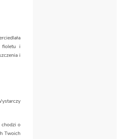
rciedlała
fioletu i
zczenia i
Wystarczy
 chodzi o
ch Twoich