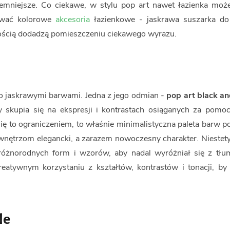
jemniejsze. Co ciekawe, w stylu pop art nawet łazienka może
ować kolorowe
akcesoria
łazienkowe - jaskrawa suszarka do
nością dodadzą pomieszczeniu ciekawego wyrazu.
lko jaskrawymi barwami. Jedna z jego odmian -
pop art black an
ry skupia się na ekspresji i kontrastach osiąganych za pomoc
ię to ograniczeniem, to właśnie minimalistyczna paleta barw p
 wnętrzom elegancki, a zarazem nowoczesny charakter. Niestety
różnorodnych form i wzorów, aby nadal wyróżniał się z tłu
kreatywnym korzystaniu z kształtów, kontrastów i tonacji, by
le