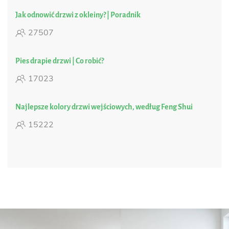
Jak odnowić drzwi z okleiny? | Poradnik
27507
Pies drapie drzwi | Co robić?
17023
Najlepsze kolory drzwi wejściowych, według Feng Shui
15222